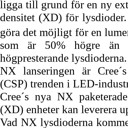
ligga till grund för en ny e
densitet (XD) för lysdiode
göra det möjligt för en lum
som är 50% högre än de
högpresterande lysdioderna.
NX lanseringen är Cree´s 
(CSP) trenden i LED-industr
Cree´s nya NX paketerade
(XD) enheter kan leverera up
Vad NX lysdioderna kommer a