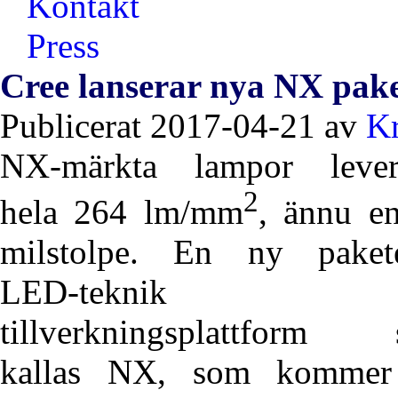
Kontakt
Press
Cree lanserar nya NX pak
Publicerat 2017-04-21 av
Kr
NX-märkta lampor lever
2
hela 264 lm/mm
, ännu e
milstolpe. En ny paket
LED-teknik o
tillverkningsplattform
kallas NX, som kommer