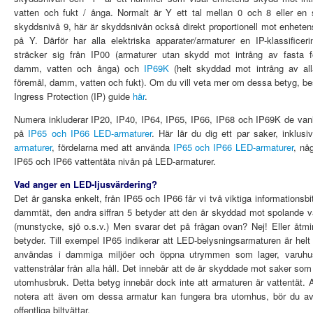
vatten och fukt / ånga. Normalt är Y ett tal mellan 0 och 8 eller en s
skyddsnivå 9, här är skyddsnivån också direkt proportionell mot enheten
på Y. Därför har alla elektriska apparater/armaturer en IP-klassificeri
sträcker sig från IP00 (armaturer utan skydd mot intrång av fasta f
damm, vatten och ånga) och
IP69K
(helt skyddad mot intrång av all
föremål, damm, vatten och fukt). Om du vill veta mer om dessa betyg, be
Ingress Protection (IP) guide
här
.
Numera inkluderar IP20, IP40, IP64, IP65, IP66, IP68 och IP69K de vanli
på
IP65 och IP66 LED-armaturer
. Här lär du dig ett par saker, inklu
armaturer
, fördelarna med att använda
IP65 och IP66 LED-armaturer
, nå
IP65 och IP66 vattentäta nivån på LED-armaturer.
Vad anger en LED-ljusvärdering?
Det är ganska enkelt, från IP65 och IP66 får vi två viktiga informationsb
dammtät, den andra siffran 5 betyder att den är skyddad mot spolande va
(munstycke, sjö o.s.v.) Men svarar det på frågan ovan? Nej! Eller åtmin
betyder. Till exempel IP65 indikerar att LED-belysningsarmaturen är he
användas i dammiga miljöer och öppna utrymmen som lager, varuhus, 
vattenstrålar från alla håll. Det innebär att de är skyddade mot saker som r
utomhusbruk. Detta betyg innebär dock inte att armaturen är vattentät.
notera att även om dessa armatur kan fungera bra utomhus, bör du avs
offentliga biltvättar.