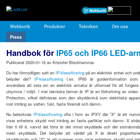
Webbutik
Produkter
Tekniken
Om oss
Press
Handbok för
IP65 och IP66 LED-ar
Publicerat 2020-01-16 av Kristofer Blockhammar
Du har förmodligen sett en
IP-klassificering
på en elektrisk enhet och und
betyder det?
IP-klassificering
t.ex. IP65 är guideinformation som 
användare att veta om en elektrisk armatur är utformad för att fungera 
utrymme / miljö. I mer tekniska termer år IP är en förkortning av orden
Protection, vilket definieras som den skyddsnivå som elektriska appara
mot intrång av vatten, fukt, fasta föremål och damm.
Nu betecknas
IP-klassificering
ofta i form av IPXY där "X" är ett num
visar enhetens skydd mot intrång av fasta partiklar och damm. X sträc
från 0 till 6, varvid det förra är det minst skyddade och det sistnämnd
mest skyddade. Det betyder att värdet på X är direkt proportione
skyddsnivån och "Y" är ett nummer som visar enhetens skydd mot int