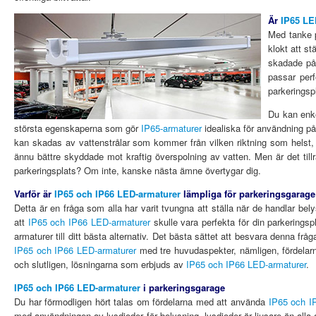
Är
IP65 LE
Med tanke p
klokt att st
skadade på 
passar perf
parkeringspl
Du kan enke
största egenskaperna som gör
IP65-armaturer
idealiska för användning på
kan skadas av vattenstrålar som kommer från vilken riktning som helst, t.
ännu bättre skyddade mot kraftig överspolning av vatten. Men är det till
parkeringsplats? Om inte, kanske nästa ämne övertygar dig.
Varför är
IP65 och IP66 LED-armaturer
lämpliga för parkeringsgarag
Detta är en fråga som alla har varit tvungna att ställa när de handlar bel
att
IP65 och IP66 LED-armaturer
skulle vara perfekta för din parkerings
armaturer till ditt bästa alternativ. Det bästa sättet att besvara denna fråg
IP65 och IP66 LED-armaturer
med tre huvudaspekter, nämligen, fördelar
och slutligen, lösningarna som erbjuds av
IP65 och IP66 LED-armaturer
.
IP65 och IP66 LED-armaturer
i parkeringsgarage
Du har förmodligen hört talas om fördelarna med att använda
IP65 och I
med användningen av lysdioder för belysning, lysdioder är ljusare än alla