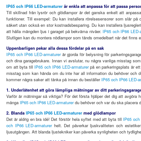
IP65 och IP66 LED-armaturer
är enkla att anpassa för att passa perso
Till skillnad från lysrör och glödlampor är det ganska enkelt att anpass
funktioner. Till exempel: Du kan installera rörelsesensorer som slår på
säkert utan också en stor kostnadsbesparing. Du kan installera ljusreglerin
att hålla mängden ljus i garaget på bekväma nivåer.
IP65 och IP66 LED-a
Slutligen kan du montera nödlampor som tänds omedelbart när det finns e
Uppenbarligen pekar alla dessa fördelar på en sak
IP65 och IP66 LED-armaturer
är gjorda för belysning för parkeringsgarag
och dina garagebrukare. Innan vi avslutar, nu några vanliga misstag so
om att byta till
IP65 och IP66 LED-armaturer
på en parkeringsplats är ett 
misstag som kan hända om du inte har all information du behöver och det
kommer några saker att tänka på innan du beställer
IP65 och IP66 LED-ar
1. Underlåtenhet att göra lämpliga mätningar av ditt parkeringsgarag
Varför är mätningar så viktiga? För det första hjälper det dig att avgöra
många
IP65 och IP66 LED-armaturer
du behöver och var du ska placera d
2. Blanda
IP65 och IP66 LED-armaturer
med glödlampor
Det är aldrig en bra idé! Det förstör hela syftet med att byta till
IP65 och
och IP66 LED-armaturer
helt.
Det påverkar ljuskvaliteten och estetiken 
ljusutgången. Att blanda ljustekniker kan påverka synligheten och tydlighet