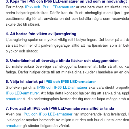
3. Köpa fler IP65 och IP66 LED-armaturer än vad som är nödvändigt
För många
IP65 och IP66 LED-armaturer
är inte bara dyra att skaffa uta
andra belysningstekniker. Därför kan du få ett obehagligt starkt ljus i 
bestämmer dig för att använda en del och behålla några som reservdela
skulle det bli slöseri.
4. Att bortse från vikten av ljusreglering
Ljusreglering spelar en mycket viktig roll i belysningen. Det beror på att 
så sätt kommer ditt parkeringsgarage alltid att ha ljusnivåer som är be
olyckor och skador.
5. Underlåtenhet att överväga blinda fläckar och skuggområden
Du måste också överväga var skuggorna kommer att falla så att du kan
farliga. Därför hjälper detta till att minska dina skulder i händelse av en ol
6. Välja fel storlek på
IP65 och IP66 LED-armaturer
Storleken på dina
IP65 och IP66 LED-armaturer
ska vara direkt proporti
IP66 LED-armaturer
. Att följa detta koncept hjälper dig att sänka dina 
armaturer
till din parkeringsplats kostar det dig mer att köpa många små ar
7. Förutsätt att IP65 och IP66 LED-armaturerna alltid är tända
Även om
IP65 och IP66 LED-armaturer
har imponerande lång livslängd, b
livslängd är mycket beroende av miljön runt den och hur du installerar den.
armaturer
gå sönder tidigare än väntat.