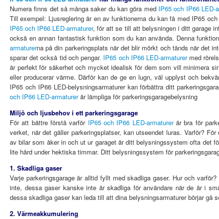
Numera finns det så många saker du kan göra med
IP65 och IP66 LED-a
Till exempel: Ljusreglering är en av funktionerna du kan få med IP65 oc
IP65 och IP66 LED-armaturer
, för att se till att belysningen i ditt garag
också en annan fantastisk funktion som du kan använda. Denna funktion g
armaturer
na på din parkeringsplats när det blir mörkt och tänds när det inte 
sparar det också tid och pengar.
IP65 och IP66 LED-armaturer
med rörels
är perfekt för säkerhet och mycket idealisk för dem som vill minimera sin
eller producerar värme. Därför kan de ge en lugn, väl upplyst och bekv
IP65 och IP66 LED-belysningsarmaturer kan förbättra ditt parkeringsgarage
och IP66 LED-armaturer
är lämpliga för parkeringsgaragebelysning
Miljö och ljusbehov i ett parkeringsgarage
För att bättre förstå varför
IP65 och IP66 LED-armaturer
är bra för park
verket, när det gäller parkeringsplatser, kan utseendet luras. Varför? Fö
av bilar som åker in och ut ur garaget är ditt belysningssystem ofta det 
lite hård under hektiska timmar. Ditt belysningssystem för parkeringsgara
1. Skadliga gaser
Varje parkeringsgarage är alltid fyllt med skadliga gaser. Hur och varför
inte, dessa gaser kanske inte är skadliga för användare när de är i s
dessa skadliga gaser kan leda till att dina belysningsarmaturer börjar gå sö
2. Värmeakkumulering