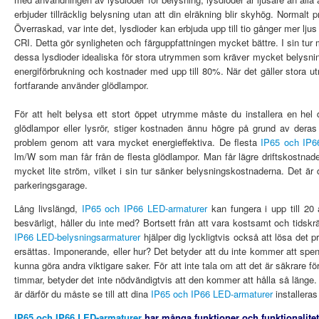
erbjuder tillräcklig belysning utan att din elräkning blir skyhög. Norm
Överraskad, var inte det, lysdioder kan erbjuda upp till tio gånger mer lju
CRI. Detta gör synligheten och färguppfattningen mycket bättre. I sin tur 
dessa lysdioder idealiska för stora utrymmen som kräver mycket belysnin
energiförbrukning och kostnader med upp till 80%. När det gäller stora ut
fortfarande använder glödlampor.
För att helt belysa ett stort öppet utrymme måste du installera en hel
glödlampor eller lysrör, stiger kostnaden ännu högre på grund av deras 
problem genom att vara mycket energieffektiva. De flesta
IP65 och IP6
lm/W som man får från de flesta glödlampor. Man får lägre driftskostnad
mycket lite ström, vilket i sin tur sänker belysningskostnaderna. Det är
parkeringsgarage.
Lång livslängd,
IP65 och IP66 LED-armaturer
kan fungera i upp till 20 
besvärligt, håller du inte med? Bortsett från att vara kostsamt och tidsk
IP66 LED-belysningsarmaturer
hjälper dig lyckligtvis också att lösa det 
ersättas. Imponerande, eller hur? Det betyder att du inte kommer att spen
kunna göra andra viktigare saker. För att inte tala om att det är säkrare fö
timmar, betyder det inte nödvändigtvis att den kommer att hålla så länge.
är därför du måste se till att dina
IP65 och IP66 LED-armaturer
installeras
IP65 och IP66 LED-armaturer
har många funktioner och funktionalitet