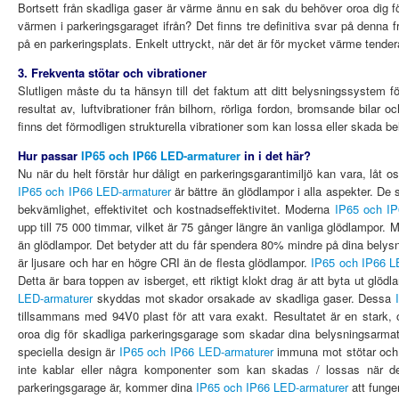
Bortsett från skadliga gaser är värme ännu en sak du behöver oroa dig f
värmen i parkeringsgaraget ifrån? Det finns tre definitiva svar på denna 
på en parkeringsplats. Enkelt uttryckt, när det är för mycket värme tender
3. Frekventa stötar och vibrationer
Slutligen måste du ta hänsyn till det faktum att ditt belysningssystem för
resultat av, luftvibrationer från bilhorn, rörliga fordon, bromsande bilar
finns det förmodligen strukturella vibrationer som kan lossa eller skada b
Hur passar
IP65 och IP66 LED-armaturer
in i det här?
Nu när du helt förstår hur dåligt en parkeringsgarantimiljö kan vara, låt o
IP65 och IP66 LED-armaturer
är bättre än glödlampor i alla aspekter. De 
bekvämlighet, effektivitet och kostnadseffektivitet. Moderna
IP65 och IP
upp till 75 000 timmar, vilket är 75 gånger längre än vanliga glödlampor.
än glödlampor. Det betyder att du får spendera 80% mindre på dina belys
är ljusare och har en högre CRI än de flesta glödlampor.
IP65 och IP66 L
Detta är bara toppen av isberget, ett riktigt klokt drag är att byta ut glödl
LED-armaturer
skyddas mot skador orsakade av skadliga gaser. Dessa
tillsammans med 94V0 plast för att vara exakt. Resultatet är en stark,
oroa dig för skadliga parkeringsgarage som skadar dina belysningsarma
speciella design är
IP65 och IP66 LED-armaturer
immuna mot stötar och v
inte kablar eller några komponenter som kan skadas / lossas när det 
parkeringsgarage är, kommer dina
IP65 och IP66 LED-armaturer
att funger