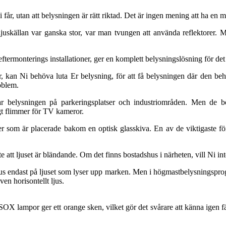
Ni får, utan att belysningen är rätt riktad. Det är ingen mening att ha en 
r ljuskällan var ganska stor, var man tvungen att använda reflektorer. 
 eftermonterings installationer, ger en komplett belysningslösning för d
 kan Ni behöva luta Er belysning, för att få belysningen där den behö
oblem.
 belysningen på parkeringsplatser och industriområden. Men de bör
t flimmer för TV kameror.
r som är placerade bakom en optisk glasskiva. En av de viktigaste för
e att ljuset är bländande. Om det finns bostadshus i närheten, vill Ni int
okus endast på ljuset som lyser upp marken. Men i högmastbelysningsprog
en horisontellt ljus.
X lampor ger ett orange sken, vilket gör det svårare att känna igen fär