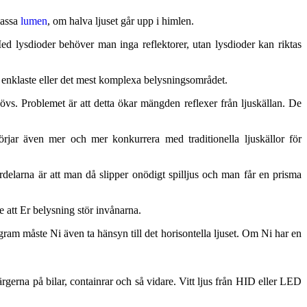
massa
lumen
, om halva ljuset går upp i himlen.
Med lysdioder behöver man inga reflektorer, utan lysdioder kan riktas
et enklaste eller det mest komplexa belysningsområdet.
vs. Problemet är att detta ökar mängden reflexer från ljuskällan. De
jar även mer och mer konkurrera med traditionella ljuskällor för
delarna är att man då slipper onödigt spilljus och man får en prisma
e att Er belysning stör invånarna.
ram måste Ni även ta hänsyn till det horisontella ljuset. Om Ni har en
gerna på bilar, containrar och så vidare. Vitt ljus från HID eller LED