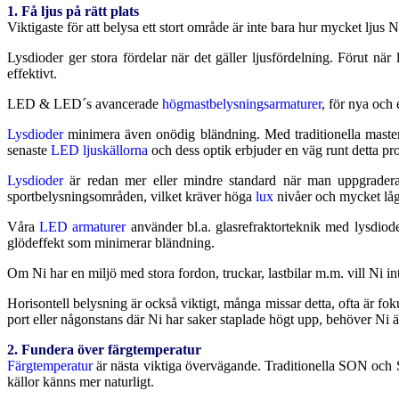
1. Få ljus på rätt plats
Viktigaste för att belysa ett stort område är inte bara hur mycket ljus 
Lysdioder ger stora fördelar när det gäller ljusfördelning. Förut nä
effektivt.
LED & LED´s avancerade
högmastbelysningsarmaturer
, för nya och
Lysdioder
minimera även onödig bländning. Med traditionella master,
senaste
LED ljuskällorna
och dess optik erbjuder en väg runt detta pr
Lysdioder
är redan mer eller mindre standard när man uppgraderar
sportbelysningsområden, vilket kräver höga
lux
nivåer och mycket låg
Våra
LED armaturer
använder bl.a. glasrefraktorteknik med lysdiode
glödeffekt som minimerar bländning.
Om Ni har en miljö med stora fordon, truckar, lastbilar m.m. vill Ni int
Horisontell belysning är också viktigt, många missar detta, ofta är f
port eller någonstans där Ni har saker staplade högt upp, behöver Ni äv
2. Fundera över färgtemperatur
Färgtemperatur
är nästa viktiga övervägande. Traditionella SON och SO
källor känns mer naturligt.