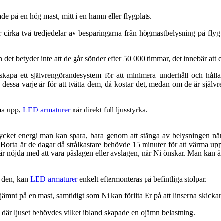
de på en hög mast, mitt i en hamn eller flygplats.
för cirka två tredjedelar av besparingarna från högmastbelysning på fl
n det betyder inte att de går sönder efter 50 000 timmar, det innebär att
 skapa ett självrengörandesystem för att minimera underhåll och håll
dessa varje år för att tvätta dem, då kostar det, medan om de är själv
rma upp,
LED armaturer
når direkt full ljusstyrka.
cket energi man kan spara, bara genom att stänga av belysningen när 
. Borta är de dagar då strålkastare behövde 15 minuter för att värma u
 är nöjda med att vara påslagen eller avslagen, när Ni önskar. Man ka
a den, kan
LED armaturer
enkelt eftermonteras på befintliga stolpar.
mnt på en mast, samtidigt som Ni kan förlita Er på att linserna skickar 
 där ljuset behövdes vilket ibland skapade en ojämn belastning.