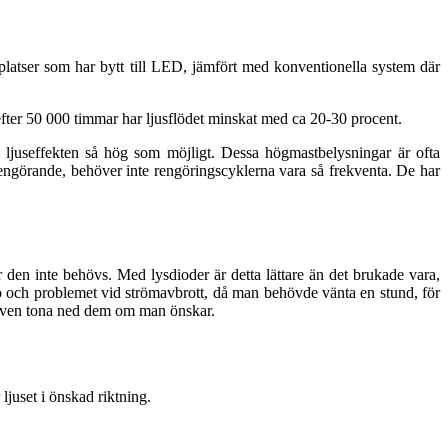
ygplatser som har bytt till LED, jämfört med konventionella system där
 efter 50 000 timmar har ljusflödet minskat med ca 20-30 procent.
a ljuseffekten så hög som möjligt. Dessa högmastbelysningar är ofta
rengörande, behöver inte rengöringscyklerna vara så frekventa. De har
den inte behövs. Med lysdioder är detta lättare än det brukade vara,
pp och problemet vid strömavbrott, då man behövde vänta en stund, för
n även tona ned dem om man önskar.
ljuset i önskad riktning.