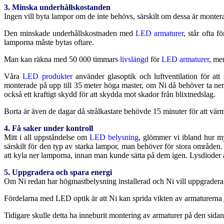
3. Minska underhållskostanden
Ingen vill byta lampor om de inte behövs, särskilt om dessa är montera
Den minskade underhållskostnaden med
LED armaturer
, står ofta 
lamporna måste bytas oftare.
Man kan räkna med 50 000 timmars
livslängd
för
LED armaturer
, me
Våra
LED produkter
använder glasoptik och luftventilation för att
monterade på upp till 35 meter höga master, om Ni då behöver ta ner 
också ett kraftigt skydd för att skydda mot skador från blixtnedslag.
Borta är även de dagar då strålkastare behövde 15 minuter för att vä
4. Få saker under kontroll
Mitt i all uppståndelse om
LED belysning
, glömmer vi ibland hur my
särskilt för den typ av starka lampor, man behöver för stora områden
att kyla ner lamporna, innan man kunde sätta på dem igen. Lysdioder
5. Uppgradera och spara energi
Om Ni redan har högmastbelysning installerad och Ni vill uppgrader
Fördelarna med LED optik är att Ni kan sprida vikten av armaturerna jä
Tidigare skulle detta ha inneburit montering av armaturer på den sidan