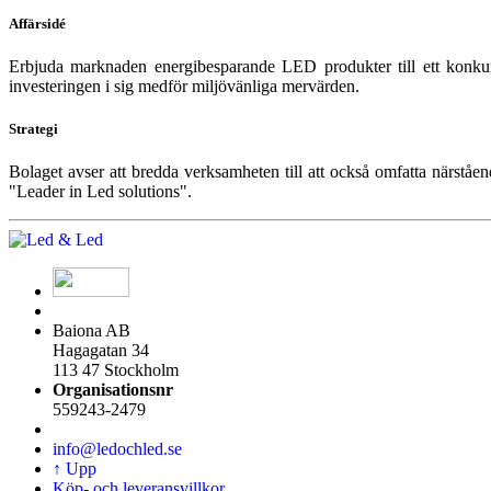
Affärsidé
Erbjuda marknaden energibesparande LED produkter till ett konkurr
investeringen i sig medför miljövänliga mervärden.
Strategi
Bolaget avser att bredda verksamheten till att också omfatta närst
"Leader in Led solutions".
Baiona AB
Hagagatan 34
113 47 Stockholm
Organisationsnr
559243-2479
info@ledochled.se
↑ Upp
Köp- och leveransvillkor