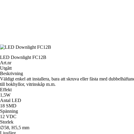
LED Downlight FC12B
Art.nr
Utgått
Beskrivning
Väldigt enkel att installera, bara att skruva eller fästa med dubbelhäf
till bokhyllor, vitrinskåp m.m.
Effekt
1,5W
Antal LED
18 SMD
Spänning
12 VDC
Storlek
∅58, H5,5 mm
Ljusfärg