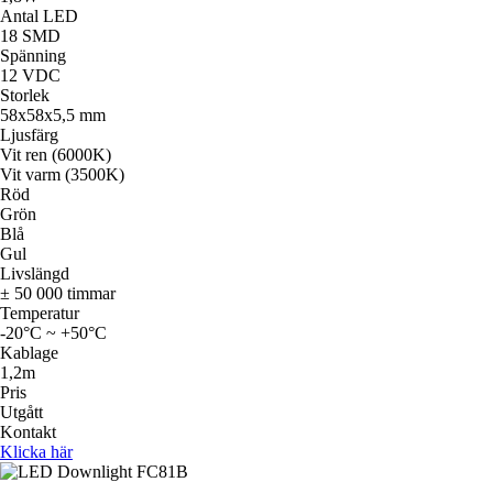
Antal LED
18 SMD
Spänning
12 VDC
Storlek
58x58x5,5 mm
Ljusfärg
Vit ren (6000K)
Vit varm (3500K)
Röd
Grön
Blå
Gul
Livslängd
± 50 000 timmar
Temperatur
-20°C ~ +50°C
Kablage
1,2m
Pris
Utgått
Kontakt
Klicka här