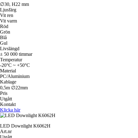
∅30, H22 mm
Ljusfärg
Vit ren
Vit varm
Röd
Grön
Blå
Gul
Livslängd
± 50 000 timmar
Temperatur
-20°C ~ +50°C
Material
PC/Aluminium
Kablage
0,5m ∅22mm
Pris
Utgått
Kontakt
Klicka här
LED Downlight K6062H
Art.nr
Utgått