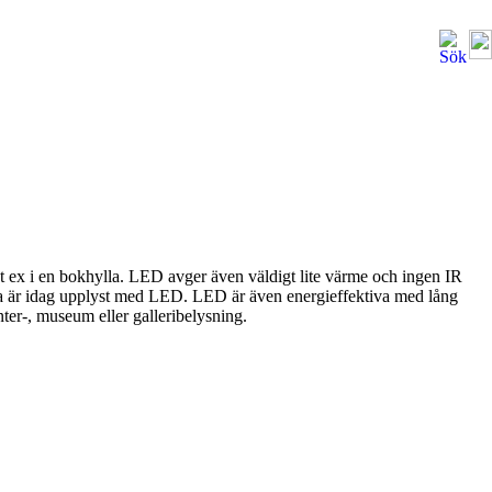
t ex i en bokhylla. LED avger även väldigt lite värme och ingen IR
isa är idag upplyst med LED. LED är även energieffektiva med lång
nter-, museum eller galleribelysning.