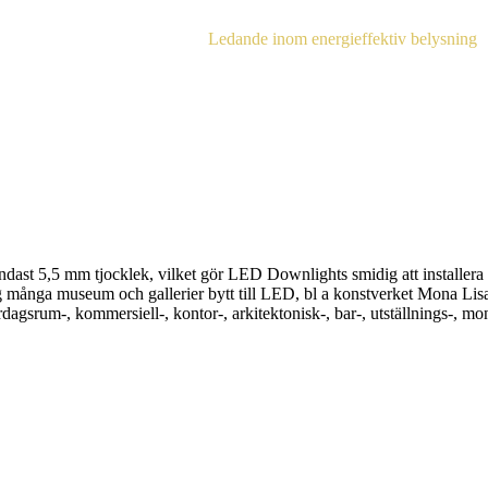
Ledande inom energieffektiv belysning
dast 5,5 mm tjocklek, vilket gör LED Downlights smidig att installera 
dag många museum och gallerier bytt till LED, bl a konstverket Mona L
rdagsrum-, kommersiell-, kontor-, arkitektonisk-, bar-, utställnings-, mo