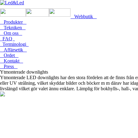
Webbutik
Produkter
Tekniken
Om oss
FAQ
Terminologi
Affärsetik
Ordet
Kontakt
Press
Ytmonterade downlights
Ytmonterade LED downlights har den stora fördelen att de finns från en
eller UV strålning, vilket skyddar bilder och böcker m m därav har i
livslängd vilket gör valet ännu enklare. Lämplig för bokhylls-, hall-, va