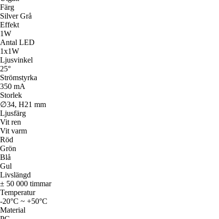
Färg
Silver Grå
Effekt
1W
Antal LED
1x1W
Ljusvinkel
25°
Strömstyrka
350 mA
Storlek
∅34, H21 mm
Ljusfärg
Vit ren
Vit varm
Röd
Grön
Blå
Gul
Livslängd
± 50 000 timmar
Temperatur
-20°C ~ +50°C
Material
PC