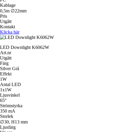
Kablage
0,5m ∅22mm
Pris
Utgått
Kontakt
Klicka här
LED Downlight K6062W
Art.nr
Utgått
Färg
Silver Grå
Effekt
1W
Antal LED
1x1W
Ljusvinkel
65°
Strömstyrka
350 mA
Storlek
∅30, H13 mm
Ljusfärg