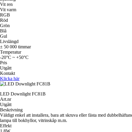
Vit ren
Vit varm
RGB
Röd
Grön
Blå
Gul
Livslängd
± 50 000 timmar
Temperatur
-20°C ~ +50°C
Pris
Utgått
Kontakt
Klicka här
LED Downlight FC81B
Art.nr
Utgått
Beskrivning
Väldigt enkel att installera, bara att skruva eller fästa med dubbelhäf
lampa till bokhyllor, vitrinskåp m.m.
Effekt
1,8W